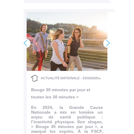
/2025
<
>
don de
 à
iliée à
«
ACTUALITÉ NATIONALE - 23/10/2025
A
tien de
ion et
Bouge 30 minutes par jour et
Une pl
t de la
ial. Ce
toutes les 30 minutes »
Charl
a FSCF
 faveur
En 2024, la Grande Cause
Son n
ticulier
Nationale a mis en lumière un
de Fra
tre les
enjeu de santé publique :
commé
..
l’inactivité physique. Son slogan,
inau
« Bouge 30 minutes par jour », a
Charl
rticle
marqué les esprits. À la FSCF,
Tertre.