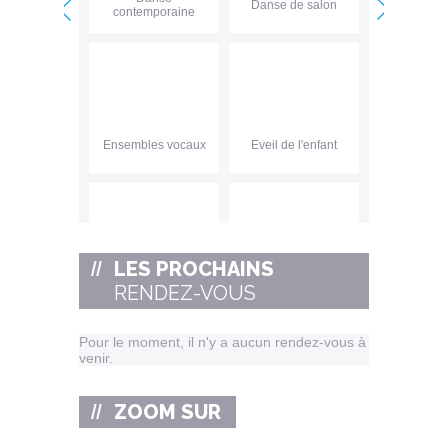
Danse de salon
contemporaine
<
>
Ensembles vocaux
Eveil de l'enfant
LES PROCHAINS
Eveil des premiers
Football
RENDEZ-VOUS
pas
Pour le moment, il n'y a aucun rendez-vous à
venir.
ZOOM SUR
Gymnastique
Gym Form'
féminine