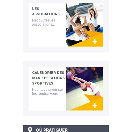
LES
ASSOCIATIONS
Découvrez les
associations...
Lien invisible éditable sur la cible et la
destination
CALENDRIER DES
MANIFESTATIONS
SPORTIVES
Pour tout savoir sur
les rendez-vous...
Lien invisible éditable sur la cible et la
destination
OÙ PRATIQUER