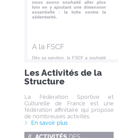
nous avons souhaité aller plus
Le dim
loin en y ajoutant une dimension
de Sai
essentielle : la lutte contre la
l’asso
sédentarité.
Patrim
fédéra
plaque
dédié
1915),.
A la FSCF
Dès sa parution, la FSCF a souhaité
compléter ce...
Les Activités de la
Lire l'article
S
tructure
La Fédération Sportive et
Culturelle de France est une
fédération affinitaire qui propose
de nombreuses activités.
En savoir plus
ACTIVITÉS
DES