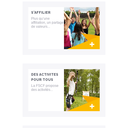
S'AFFILIER
Plus qu’une
affiliation, un partage
de valeurs...
Volley-ball
Zumba
Lien invisible éditable sur la cible et la
destination
DES ACTIVITES
POUR TOUS
La FSCF propose
des activités...
Lien invisible éditable sur la cible et la
destination