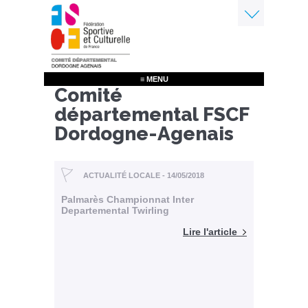
Aller
au
contenu
Menu
principal
≡ MENU
Comité
départemental FSCF
Dordogne-Agenais
ACTUALITÉ LOCALE - 14/05/2018
Palmarès Championnat Inter
Departemental Twirling
Lire l'article