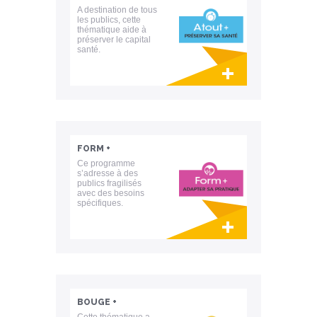
A destination de tous
les publics, cette
thématique aide à
préserver le capital
santé.
Lien invisible éditable sur la cible et la
destination
FORM +
Ce programme
s’adresse à des
publics fragilisés
avec des besoins
spécifiques.
Lien invisible éditable sur la cible et la
destination
BOUGE +