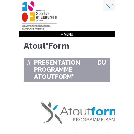
Aller
au
contenu
Menu
principal
≡ MENU
Atout'Form
PRESENTATION DU
PROGRAMME
ATOUTFORM'