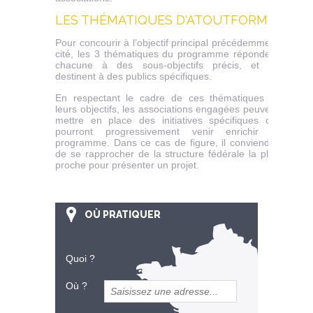
LES THÉMATIQUES D'ATOUTFORM'
Pour concourir à l’objectif principal précédemment
cité, les 3 thématiques du programme répondent
chacune à des sous-objectifs précis, et se
destinent à des publics spécifiques.
En respectant le cadre de ces thématiques et
leurs objectifs, les associations engagées peuvent
mettre en place des initiatives spécifiques qui
pourront progressivement venir enrichir le
programme. Dans ce cas de figure, il conviendra
de se rapprocher de la structure fédérale la plus
proche pour présenter un projet.
OÙ PRATIQUER
Quoi ?
Où ?