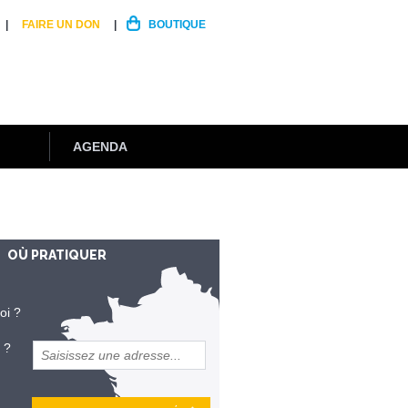
FAIRE UN DON
BOUTIQUE
AGENDA
OÙ PRATIQUER
oi ?
 ?
et