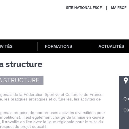
SITE NATIONAL FSCF
MA FSCF
IVITÉS
FORMATIONS
ACTUALITÉS
a structure
LA STRUCTURE
nais de la Fédération Sportive et Culturelle de France
Qu
, les pratiques artistiques et culturelles, les activités de
Où
enais propose de nombreuses activités diversifiées pour
 compétitions). Il est également chargé de la mise en œuvre
, il travaille en lien avec la ligue régionale pour le suivi du
respect du projet éducatif.