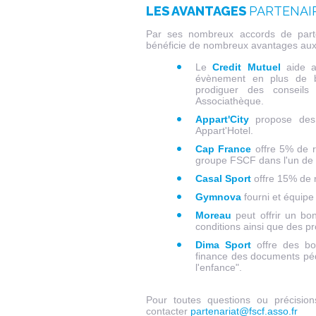
LES AVANTAGES
PARTENAIR
Par ses nombreux accords de parten
bénéficie de nombreux avantages aux s
Le
Credit Mutuel
aide a
évènement en plus de b
prodiguer des conseils
Associathèque.
Appart'City
propose des t
Appart'Hotel.
Cap France
offre 5% de r
groupe FSCF dans l'un de 
Casal Sport
offre 15% de r
Gymnova
fourni et équipe
Moreau
peut offrir un bon
conditions ainsi que des p
Dima Sport
offre des bon
finance des documents péd
l'enfance".
Pour toutes questions ou précisions
contacter
partenariat@fscf.asso.fr