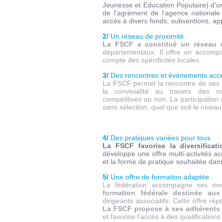
Jeunesse et Education Populaire) d'un
de l'agrément de l'agence nationale
accès à divers fonds, subventions, appe
2/
Un réseau de proximité
La FSCF a constitué un réseau d
départementaux. Il offre un accomp
compte des spécificités locales.
3/
Des rencontres et évènements acce
La FSCF permet la rencontre de ses a
la convivialité au travers des ma
compétitives ou non. La participation
sans sélection, quel que soit le niveau
4/
Des pratiques variées pour tous
La FSCF favorise la diversificati
développe une offre multi-activités ac
et la forme de pratique souhaitée dans
5/
Une offre de formation adaptée
La fédération accompagne ses me
formation fédérale destinée aux 
dirigeants associatifs. Cette offre r
La FSCF propose à ses adhérents
et favorise l'accès à des qualification