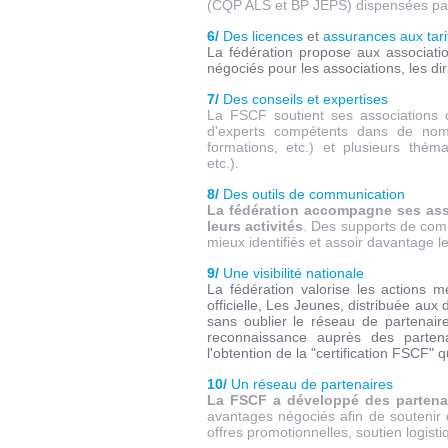
(CQP ALS et BP JEPS) dispensées par l
6/
Des licences
et
assurances aux tar
La fédération propose aux associati
négociés pour les associations, les dir
7/
Des conseils et expertises
La FSCF soutient ses associations 
d'experts compétents dans de nomb
formations, etc.) et plusieurs thém
etc.).
8/
Des outils de communication
La fédération accompagne ses ass
leurs activités
. Des supports de comm
mieux identifiés et assoir davantage leu
9/
Une visibilité nationale
La fédération valorise les actions 
officielle, Les Jeunes, distribuée aux 
sans oublier le réseau de partenaires
reconnaissance auprès des partenai
l'obtention de la "certification FSCF"
10/
Un réseau de partenaires
La FSCF a développé des partenar
avantages négociés afin de soutenir d
offres promotionnelles, soutien logist