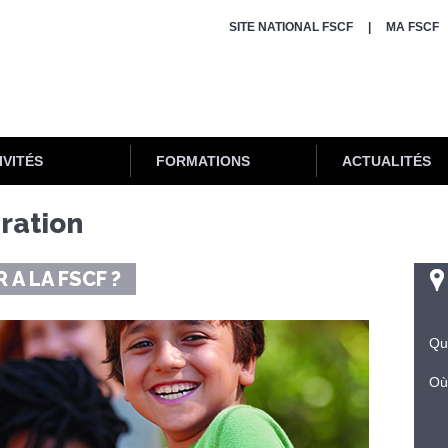
SITE NATIONAL FSCF
MA FSCF
IVITÉS
FORMATIONS
ACTUALITÉS
ération
 A LA FSCF ?
Qu
Où