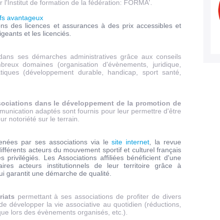
'Institut de formation de la fédération: FORMA'.
ifs avantageux
ons des licences et assurances à des prix accessibles et
igeants et les licenciés.
dans ses démarches administratives grâce aux conseils
reux domaines (organisation d'évènements, juridique,
atiques (développement durable, handicap, sport santé,
ociations dans le développement de la promotion de
unication adaptés sont fournis pour leur permettre d'être
r notoriété sur le terrain.
menées par ses associations via le
site internet
, la revue
différents acteurs du mouvement sportif et culturel français
 privilégiés. Les Associations affiliées bénéficient d'une
res acteurs institutionnels de leur territoire grâce à
 qui garantit une démarche de qualité
.
iats
permettant à ses associations de profiter de divers
e développer la vie associative au quotidien (réductions,
ique lors des évènements organisés, etc.).