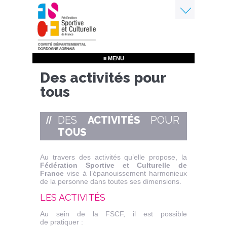
Aller
au
contenu
Menu
principal
≡ MENU
Des activités pour
tous
DES
ACTIVITÉS
POUR
TOUS
Au travers des activités qu’elle propose, la
Fédération Sportive et Culturelle de
France
vise à l’épanouissement harmonieux
de la personne dans toutes ses dimensions.
LES ACTIVITÉS
Au sein de la FSCF, il est possible
de pratiquer :