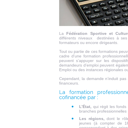
La
Fédération Sportive et Cultu
différents niveaux destinées à ses 
formateurs ou encore dirigeants.
Tout ou partie de ces formations peuv
cadre d'une formation professionnel
peuvent s’appuyer sur les dispositif
demandeurs d’emploi peuvent égalem
Emploi ou des instances régionales o
Cependant, la demande n’induit pas
financeurs.
La formation professionn
cofinancée par :
L’État,
qui régit les fonds
branches professionnelles p
Les régions,
dont le rôle
jeunes (à compter de 16
correspondant à des orient