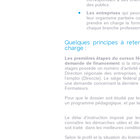
des publics.
Les entreprises
qui peuve
leur organisme paritaire 
prendre en charge la forma
chaque branche profession
Quelques principes à ret
charge :
Les premières étapes du cursus fédé
demande de financement
si la str
stages possède un numéro d’activité d
Direction régionale des entreprises,
l'emploi (Direccte). Le siège fédéra
une demande concernant la dernière é
Formateurs.
Pour que le dossier soit étudié par l
un programme pédagogique, et par la 
Le délai d’instruction imposé par l
connaître les démarches utiles et d
soit traité dans les meilleures conditi
Selon le profil et la situation du li