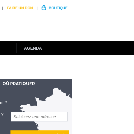
FAIRE UN DON
BOUTIQUE
AGENDA
OÙ PRATIQUER
oi ?
 ?
et