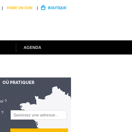
FAIRE UN DON
BOUTIQUE
AGENDA
OÙ PRATIQUER
oi ?
 ?
et