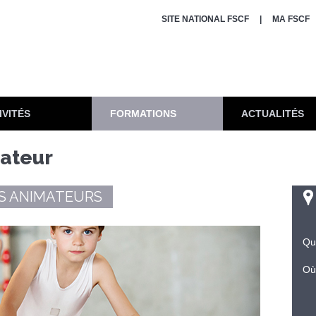
SITE NATIONAL FSCF
MA FSCF
IVITÉS
FORMATIONS
ACTUALITÉS
ateur
S ANIMATEURS
Qu
Où