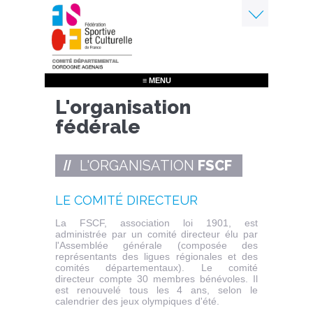
Aller
au
contenu
Menu
principal
≡ MENU
L'organisation
fédérale
L'ORGANISATION
FSCF
LE COMITÉ DIRECTEUR
La FSCF, association loi 1901, est
administrée par un comité directeur élu par
l'Assemblée générale (composée des
représentants des ligues régionales et des
comités départementaux). Le comité
directeur compte 30 membres bénévoles. Il
est renouvelé tous les 4 ans, selon le
calendrier des jeux olympiques d'été.