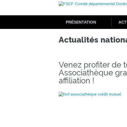
Aller
au
contenu
principal
PRÉSENTATION
ACT
Actualités nation
Venez profiter de t
Associathèque gra
affiliation !