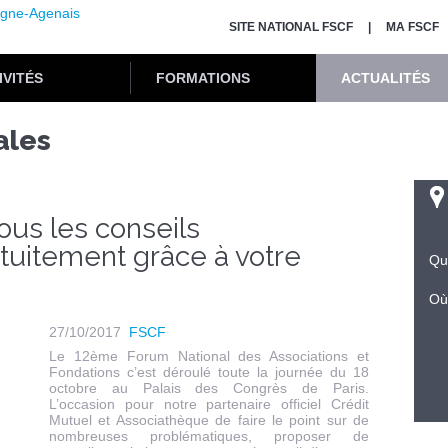
SITE NATIONAL FSCF
MA FSCF
IVITÉS
FORMATIONS
ACTUALITÉS
ales
ous les conseils
tuitement grâce à votre
Qu
Où
27/10/2017
FSCF
Le 12ème Forum National des Associations et
Fondations c’est déroulé toute la journée du 18
octobre au Palais des Congrès de Paris.
L’occasion pour notre partenaire officiel Crédit
Mutuel et Associathèque de faire le point sur de
nombreuses problématiques, proposer de