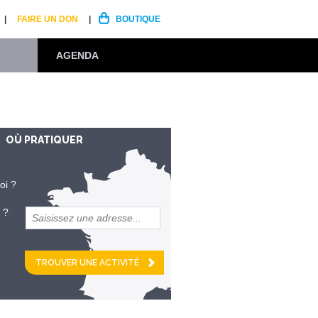
FAIRE UN DON
BOUTIQUE
AGENDA
OÙ PRATIQUER
oi ?
 ?
et
km alentour