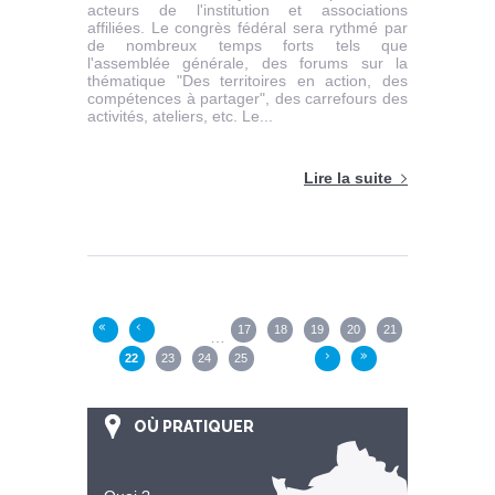
acteurs de l'institution et associations
affiliées. Le congrès fédéral sera rythmé par
de nombreux temps forts tels que
l'assemblée générale, des forums sur la
thématique "Des territoires en action, des
compétences à partager", des carrefours des
activités, ateliers, etc. Le...
Lire la suite
Pages
17
18
19
20
21
«
‹
…
22
23
24
25
›
»
OÙ PRATIQUER